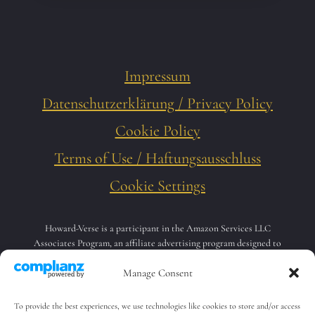
Impressum
Datenschutzerklärung / Privacy Policy
Cookie Policy
Terms of Use / Haftungsausschluss
Cookie Settings
Howard-Verse is a participant in the Amazon Services LLC
Associates Program, an affiliate advertising program designed to
provide a means for sites to earn advertising fees by advertising and
Manage Consent
linking to Amazon.com.
Howard-Verse nimmt am Amazon-Partnerprogramm teil. Als
Amazon-Partner verdiene ich an qualifizierten Käufen.
To provide the best experiences, we use technologies like cookies to store and/or access