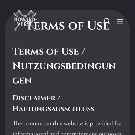
Skip
to
Terms of Use
content
Terms of Use /
Nutzungsbedingun
gen
Disclaimer /
Haftungsausschluss
The content on this website is provided for
informational and entertainment purposes